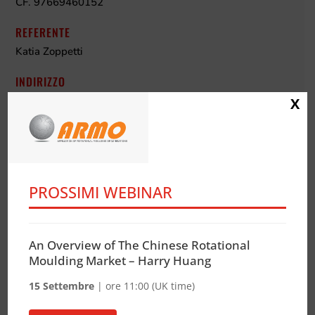
CF. 97669460152
REFERENTE
Katia Zoppetti
INDIRIZZO
via E. Brigatti, 12 – 20152 Milano Italy
X
TELEFONO
+39 348 7652560
MAIL
PROSSIMI WEBINAR
info@it-ro.it
INTERNET
An Overview of The Chinese Rotational
it-ro.it
Moulding Market – Harry Huang
15 Settembre
| ore 11:00 (UK time)
Privacy Policy
–
Cookie Policy