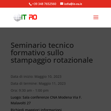
+39 348 7652560
info@it-ro.it
Seminario tecnico
formativo sullo
stampaggio rotazionale
Data di inizio:
Maggio 10, 2023
Data di termine:
Maggio 11, 2023
Ora:
9:30 am - 1:00 pm
Luogo:
Sala conferenze CNA Modena Via F.
Malavolti 27
Richiedi maggiori informazioni