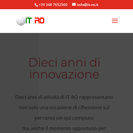
+39 348 7652560
info@it-ro.it
Dieci anni di
innovazione
Dieci anni di attività di IT-RO rappresentano
non solo una occasione di riflessione sul
percorso sin quì compiuto
ma anche il momento opportuno per