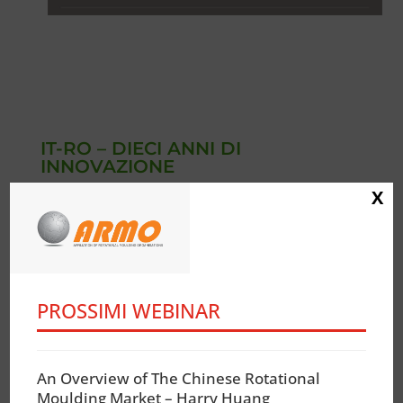
IT-RO – DIECI ANNI DI
INNOVAZIONE
X
Voci dal mondo del
rotazionale
L’importanza degli accessori
PROSSIMI WEBINAR
La sfida con le altre tecnologie
Le potenzialità della tecnologia
rotazionale
An Overview of The Chinese Rotational
Moulding Market – Harry Huang
L’uomo al centro della