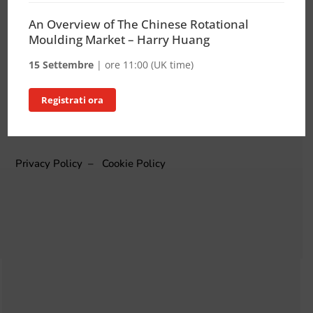
TELEFONO
An Overview of The Chinese Rotational
+39 348 7652560
Moulding Market – Harry Huang
MAIL
15 Settembre
| ore 11:00 (UK time)
info@it-ro.it
Registrati ora
INTERNET
it-ro.it
Privacy Policy
–
Cookie Policy