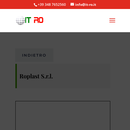
+39 348 7652560
info@it-ro.it
INDIETRO
Roplast S.r.l.