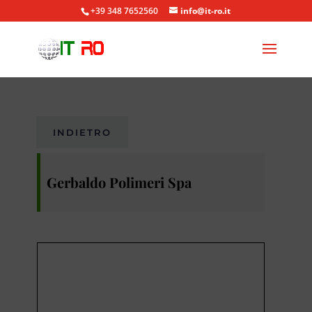
+39 348 7652560
info@it-ro.it
INDIETRO
Gerbaldo Polimeri Spa